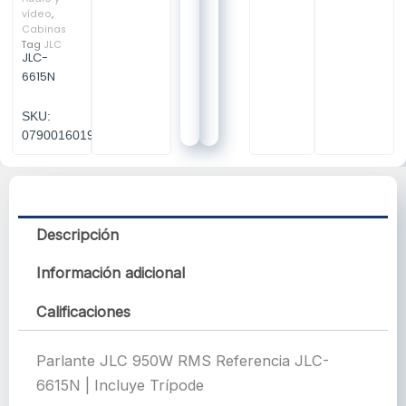
vídeo
,
Cabinas
Tag
JLC
JLC-
6615N
SKU:
07900160199
Descripción
Información adicional
Calificaciones
Parlante JLC 950W RMS Referencia JLC-
6615N | Incluye Trípode