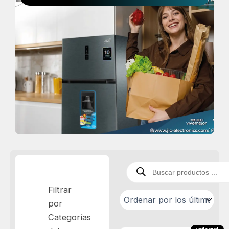
Búsqueda
de
productos
Filtrar
por
Categorías