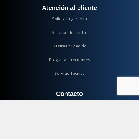
Atención al cliente
Solicita tu garantía
Solicitud de crédito
Rastrea tu pedido
Preguntas frecuentes
Servicio Técnico
Contacto
JL & RB S.A.S
NIT: 900.738.718-2
WhatsApp:
(+57) 311 7148166
servicioalcliente@jlc-electronics.com
Colombia