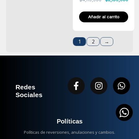
Añadir al carrito
1
2
→
Facebook-
Instagram
Wha
Redes
f
Sociales
Políticas
Políticas de reversiones, anulaciones y cambios.