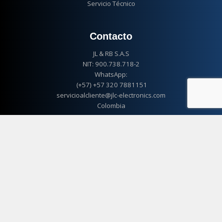
Servicio Técnico
Contacto
JL & RB S.A.S
NIT: 900.738.718-2
WhatsApp:
(+57) +57 320 7881151
servicioalcliente@jlc-electronics.com
Colombia