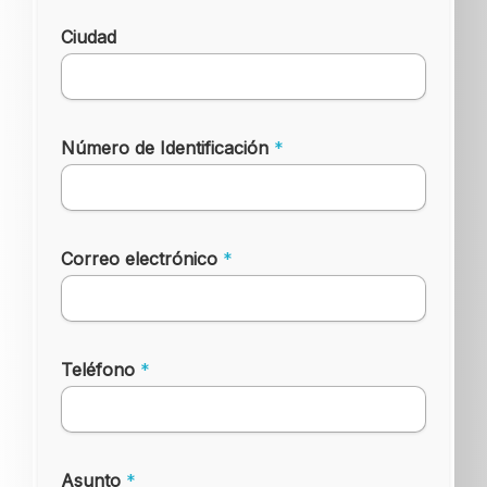
*
Ciudad
T
e
l
é
f
o
Número de Identificación
*
n
o
N
o
m
Correo electrónico
*
b
r
e
Teléfono
*
Asunto
*