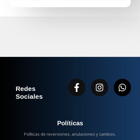
Facebook-
Instagram
Wha
Redes
f
Sociales
Políticas
Políticas de reversiones, anulaciones y cambios.