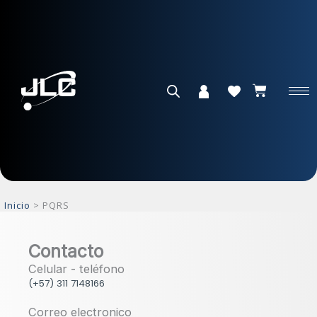
Ir
al
contenido
Cart
Inicio
PQRS
Contacto
Celular - teléfono
(+57) 311 7148166
Correo electronico