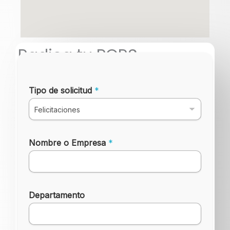
Radica tu PQRS
N
°
Tipo de solicitud
*
R
a
d
i
c
a
Nombre o Empresa
*
d
o
Departamento