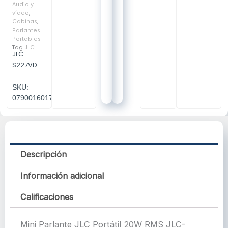
Audio y
vídeo
,
Cabinas
,
Parlantes
Portables
Tag
JLC
JLC-
S227VD
SKU:
07900160173
Descripción
Información adicional
Calificaciones
Mini Parlante JLC Portátil 20W RMS JLC-