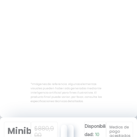
*Imágenes de referencia. Algunos elementos
visuales pueden haber sido generados mediante
inteligencia artificial para fines ilustrativos. El
producto final puede variar; por favor, consulte las
especificaciones técnicas detalladas.
Minibar
Disponibili
El
El
$
880,9
Medios de
Minibar
JLC
pago
Precio
Precio
00
dad:
10
aceptados
43