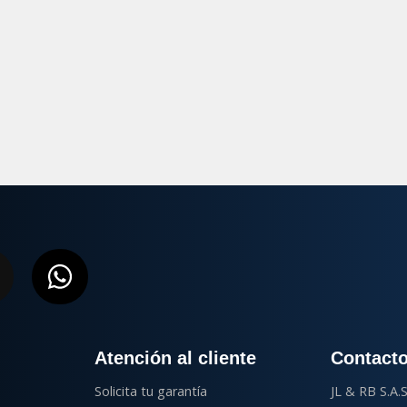
ook-
nstagram
Whatsapp
Atención al cliente
Contact
Solicita tu garantía
JL & RB S.A.