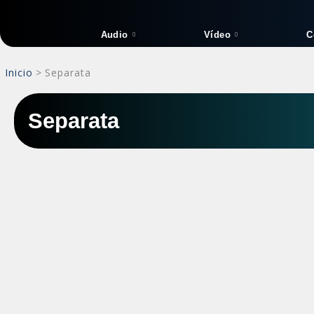
Ir
al
Audio
Vídeo
C
contenido
Inicio
Separata
Separata