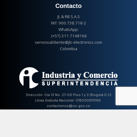
Contacto
JL & RB S.A.S
NIT: 900.738.718-2
WhatsApp:
(+57) 311 7148166
servicioalcliente@jlc-electronics.com
Colombia
Dirección: Cra 13 No. 27-00 Piso 1 y 3 (Bogotá D.C)
Línea Gratuita Nacional: 018000910165
contactenos@sic.gov.co
http://www.sic.gov.co
© JL&RB SAS – All Rights Reserved