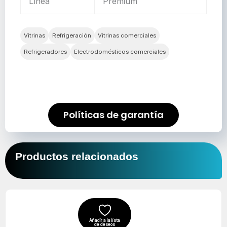
Línea
Premium
Vitrinas
Refrigeración
Vitrinas comerciales
Refrigeradores
Electrodomésticos comerciales
Políticas de garantía
Productos relacionados
El
El
precio
precio
original
actual
Añadir a la lista
de deseos