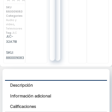
SKU
880009083
Categories
Audio y
vídeo
,
Televisores
Tag
JLC
JLC-
32A71B
SKU:
880009083
Descripción
Información adicional
Calificaciones