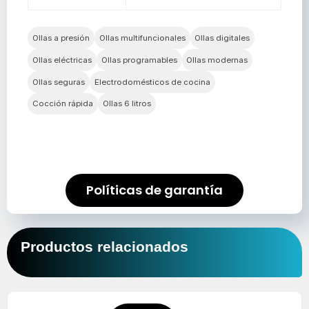
Ollas a presión
Ollas multifuncionales
Ollas digitales
Ollas eléctricas
Ollas programables
Ollas modernas
Ollas seguras
Electrodomésticos de cocina
Cocción rápida
Ollas 6 litros
Políticas de garantía
Productos relacionados
El
El