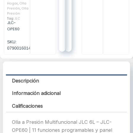
Hogar
,
Olla
Presión
,
Olla
Presión
Tag
JLC
JLC-
OPE60
SKU:
07900160147
Descripción
Información adicional
Calificaciones
Olla a Presión Multifuncional JLC 6L – JLC-
OPE60 | 11 funciones programables y panel