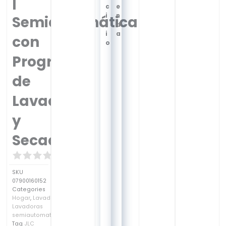
|
c
e
i
n
Semiautomática
l
d
i
a
con
o
Programa
de
Lavado
y
Secado
SKU
07900160152
Categories
Hogar
,
Lavado
,
Lavadoras
semiautomaticas
Tag
JLC