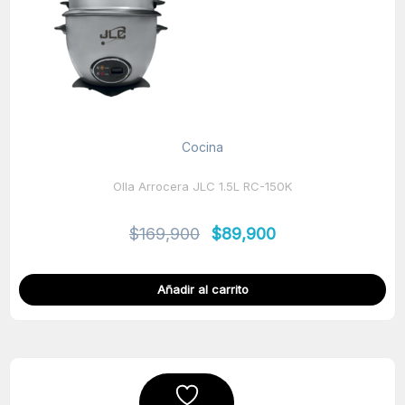
Cocina
Olla Arrocera JLC 1.5L RC-150K
$
169,900
$
89,900
Añadir al carrito
El
El
precio
precio