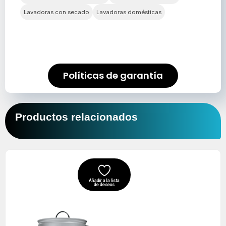
Lavadoras con secado
Lavadoras domésticas
Políticas de garantía
Productos relacionados
El
El
precio
precio
original
actual
Añadir a la lista
de deseos
era:
es:
$169,900.
$89,900.